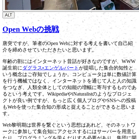
ALT
Open Webの挑戦
唐突ですが、筆者のOpen Webに対する考えを書いて自己紹
介を締めさせていただきたいと思います。
年齢の割にはインターネット昔話が好きなのですが、WWW
誕生前に
ダグラス•エンゲルバート
が提唱した集合的知性と
いう概念はご存知でしょうか。
コンピュータは単に数値計算
を行う機械ではなく、インターネットを通じて人と人の知識
をつなぎ、人類全体としての知能の増幅に寄与するものであ
る
という考えです。WikipediaやiNaturalistのようなプロジェ
クトが良い例ですが、もっと広く個人ブログやSNSへの投稿
もWebを使った集合知の形成と捉えることができると思いま
す。
Web黎明期は世界を繋ぐという思想はあれど、そのネットワ
ークに参加して集合知にアクセスするにはサーバーを用意し
たり、プログラミングを学んだりする必要があり、集団に開