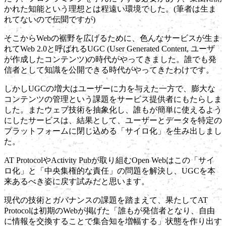
かれた知能という理想とは程遠い環境でした。(筆者は生ま
れてないので伝聞ですが)
そこからWebの裾野を広げるために、色んなサービスが生ま
れてWeb 2.0と呼ばれるUGC (User Generated Content, ユーザ
が作成したコンテンツ)の時代がやってきました。誰でも発
信者として知識を公開できる時代がやってきたわけです。
しかしUGCの増大はユーザーに力を与えた一方で、膨大な
コンテンツの管理という課題をサービス提供者にもたらしま
した。またウェブ技術を抽象化し、誰もが簡単に使えるよう
にしたサービスは、結果として、ユーザーとデータを特定の
プラットフォームに閉じ込める「サイロ化」を生み出しまし
た。
AT ProtocolやActivity Pubが取り組むOpen Webはこの「サイ
ロ化」と「中央集権的な責任」の問題を解決し、UGCを本
来あるべき姿に戻す試みだと思います。
現代の技術とガバナンスの課題を踏まえて、果たしてAT
Protocolは初期のWebが掲げた「誰もが発信者となり、自由
に情報を交換することで集合知を増幅する」状態を作り出す