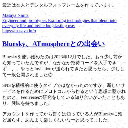
最近は友人とデジタルフォトフレームを作っています。
Masaya Narita
Engineer and prototyper. Exploring technologies that blend into
everyday life and invite long‑lasting use.
https://masaya.info
Bluesky、ATmosphereとの出会い
Blueskyを使い始めたのは2023年12月でした。もう少し前か
ら知っていたんですが、なかなか招待コードを入手でき
ず、、、やっとInvitationが送られてきたと思ったら、少しし
て一般公開されました🙃
SNSを積極的に使うタイプではなかったのですが、新しいサ
ービスを作るためにプロトコルから作るという思想に惹かれ
たのと、Fediverseの研究をしている知り合いがいたこともあ
り、興味を持ちました。
アカウントを作ってから暫くは知っている人がBlueskyに殆
ど居らず、あんまり楽しくないなーと思ってました。