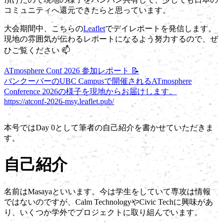
コミュニティへ還元できたらと思っています。
大会期間中、こちらの
Leaflet
でデイレポートを発信します。
現地の雰囲気が伝わるレポートになるよう努力するので、ぜ
ひご覧ください 📫
ATmosphere Conf 2026 参加レポート 📝
バンクーバーのUBC Campusで開催されるATmosphere
Conference 2026の様子を現地からお届けします。
https://atconf-2026-msy.leaflet.pub/
本号では
Day 0
として筆者の自己紹介を書かせていただきま
す。
自己紹介
名前はMasayaといいます。今は学生をしていて専攻は情報
ではないのですが、Calm TechnologyやCivic Techに興味があ
り、いくつか学外でプロジェクトに取り組んでいます。